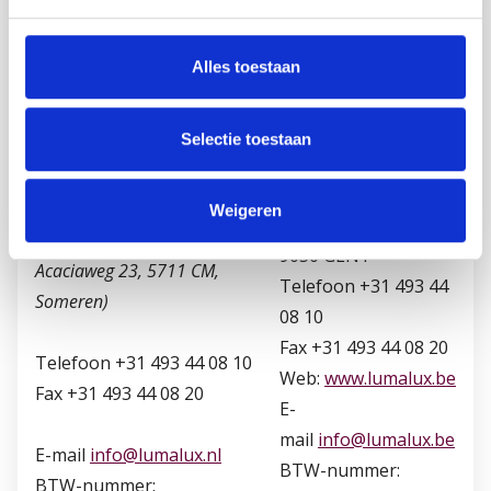
Een bezoek aan onze
showroom is op afspraak
Alles toestaan
mogelijk.
Selectie toestaan
Bezoekadres
Cipres 6
Postadres België
5711 DZ Someren
Weigeren
Jean Jaureslaan 39
(adres navigatie:
9050 GENT
Acaciaweg 23, 5711 CM,
Telefoon +31 493 44
Someren)
08 10
Fax +31 493 44 08 20
Telefoon +31 493 44 08 10
Web:
www.lumalux.be
Fax +31 493 44 08 20
E-
mail
info@lumalux.be
E-mail
info@lumalux.nl
BTW-nummer:
BTW-nummer: