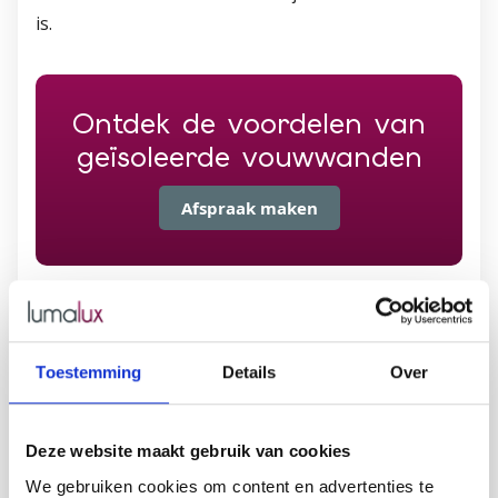
is.
Ontdek de voordelen van
geïsoleerde vouwwanden
Afspraak maken
De kosten van een vouwwand
De kosten van een geïsoleerde vouwwand zijn
Toestemming
Details
Over
afhankelijk van verschillende factoren, zoals de
afmetingen, het materiaal van het profiel en de
gewenste afwerking. Gemiddeld kunt u rekenen op
Deze website maakt gebruik van cookies
een investering vanaf € 4.500, -. Deze investering
We gebruiken cookies om content en advertenties te