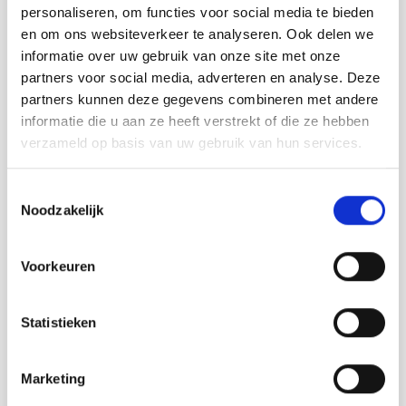
verdient zich echter terug in comfort,
personaliseren, om functies voor social media te bieden
energiebesparing en waardevermeerdering van
en om ons websiteverkeer te analyseren. Ook delen we
uw woning of bedrijfspand. Een goed geplaatste,
informatie over uw gebruik van onze site met onze
partners voor social media, adverteren en analyse. Deze
op maat gemaakte vouwwand
biedt jarenlang
partners kunnen deze gegevens combineren met andere
gebruiksgemak.
informatie die u aan ze heeft verstrekt of die ze hebben
Ontdek de voordelen van
verzameld op basis van uw gebruik van hun services.
vouwwanden
Plan een afspraak in
bij onze showroom in
Toestemmingsselectie
Noodzakelijk
Someren en laat u verrassen door de
mogelijkheden van geïsoleerde vouwwanden. U
ervaart zelf hoe deze oplossing zorgt voor
Voorkeuren
maximale lichtinval en bijdraagt aan
warmtebehoud, geluidsdemping en een
Statistieken
comfortabel binnenklimaat. Onze specialisten
adviseren u graag over de beste uitvoering voor
Marketing
uw situatie.