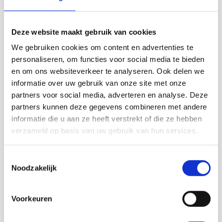
Afspraak maken
Deze website maakt gebruik van cookies
De prijzen van een vouwwand
We gebruiken cookies om content en advertenties te
personaliseren, om functies voor social media te bieden
De kosten van een
kwalitatieve vouwwand
zijn
en om ons websiteverkeer te analyseren. Ook delen we
afhankelijk van factoren zoals de afmetingen,
informatie over uw gebruik van onze site met onze
materiaalkeuze, het type glas en de gewenste
partners voor social media, adverteren en analyse. Deze
extra’s. Gemiddeld liggen de prijzen tussen de €
partners kunnen deze gegevens combineren met andere
3.500, - tot € 5.000, -. Hoewel dit een investering is,
informatie die u aan ze heeft verstrekt of die ze hebben
verzameld op basis van uw gebruik van hun services.
levert het u direct meer comfort, gebruiksruimte
en een luxe uitstraling op die de waarde van uw
Toestemmingsselectie
woning verhoogt.
Noodzakelijk
Maak een afspraak voor uw
Voorkeuren
vouwwand op maat