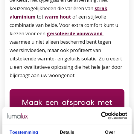
de kleur, het type glas en de afwerking, met
keuzemogelijkheden die variëren van
strak
aluminium
tot
warm hout
of een stijlvolle
combinatie van beide. Voor extra comfort kunt u
kiezen voor een
geïsoleerde vouwwand
,
waarmee u niet alleen beschermd bent tegen
weersinvloeden, maar ook profiteert van
uitstekende warmte- en geluidsisolatie. Zo creëert
u een kwalitatieve oplossing die het hele jaar door
bijdraagt aan uw woongenot.
Maak een afspraak met
onze specialisten voor uw
vouwwand
Toestemming
Details
Over